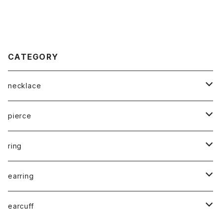
CATEGORY
necklace
K18
pierce
K18WG
K18
ring
K18PG
K18WG
K18
earring
K10
K18PG
K18WG
K18
earcuff