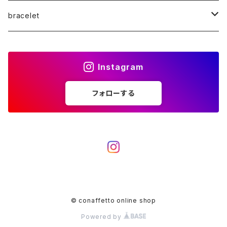
K10WG
K10
K18PG
K18WG
K18
bracelet
K10PG
K10WG
K10
K18PG
K10
K18
Instagram
diamond
K10PG
K10WG
K10
K18WG
フォローする
Pearl
Platinum
K10PG
K10WG
K18PG
diamond
K10PG
K10
Pearl
K10WG
K10PG
© conaffetto online shop
Powered by